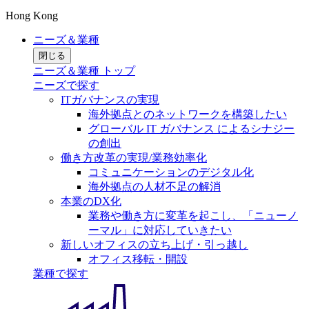
Hong Kong
ニーズ＆業種
閉じる
ニーズ＆業種 トップ
ニーズで探す
ITガバナンスの実現
海外拠点とのネットワークを構築したい
グローバル IT ガバナンス によるシナジー
の創出
働き方改革の実現/業務効率化
コミュニケーションのデジタル化
海外拠点の人材不足の解消
本業のDX化
業務や働き方に変革を起こし、「ニューノ
ーマル」に対応していきたい
新しいオフィスの立ち上げ・引っ越し
オフィス移転・開設
業種で探す