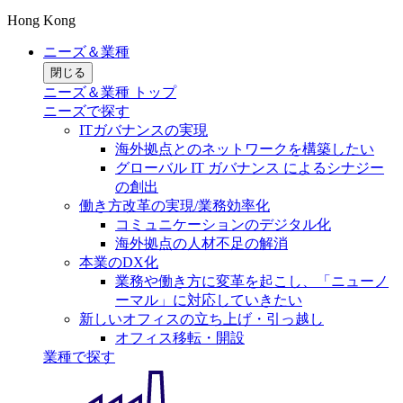
Hong Kong
ニーズ＆業種
閉じる
ニーズ＆業種 トップ
ニーズで探す
ITガバナンスの実現
海外拠点とのネットワークを構築したい
グローバル IT ガバナンス によるシナジー
の創出
働き方改革の実現/業務効率化
コミュニケーションのデジタル化
海外拠点の人材不足の解消
本業のDX化
業務や働き方に変革を起こし、「ニューノ
ーマル」に対応していきたい
新しいオフィスの立ち上げ・引っ越し
オフィス移転・開設
業種で探す