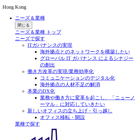
Hong Kong
ニーズ＆業種
閉じる
ニーズ＆業種 トップ
ニーズで探す
ITガバナンスの実現
海外拠点とのネットワークを構築したい
グローバル IT ガバナンス によるシナジー
の創出
働き方改革の実現/業務効率化
コミュニケーションのデジタル化
海外拠点の人材不足の解消
本業のDX化
業務や働き方に変革を起こし、「ニューノ
ーマル」に対応していきたい
新しいオフィスの立ち上げ・引っ越し
オフィス移転・開設
業種で探す