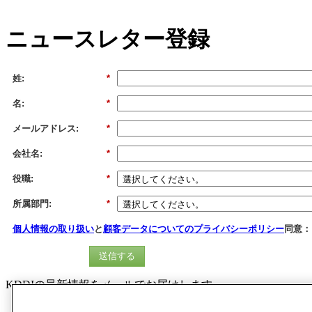
ニュースレター登録
姓:
*
名:
*
メールアドレス:
*
会社名:
*
役職:
*
所属部門:
*
個人情報の取り扱い
と
顧客データについてのプライバシーポリシー
同意：
送信する
KDDIの最新情報をメールでお届けします
IT環境構築、DX、業務効率化に役立つ情報や最新トレ