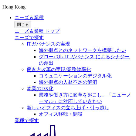
Hong Kong
ニーズ＆業種
閉じる
ニーズ＆業種 トップ
ニーズで探す
ITガバナンスの実現
海外拠点とのネットワークを構築したい
グローバル IT ガバナンス によるシナジー
の創出
働き方改革の実現/業務効率化
コミュニケーションのデジタル化
海外拠点の人材不足の解消
本業のDX化
業務や働き方に変革を起こし、「ニューノ
ーマル」に対応していきたい
新しいオフィスの立ち上げ・引っ越し
オフィス移転・開設
業種で探す