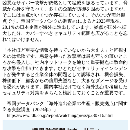
凶悪なサイバー攻撃が依然として猛威を振るっています。脅
威から身を守るべく、多くの企業が防御を固めていますが、
そこには盲点がいくつか存在しています。その1つが海外拠
点です。帝国データバンクの調査
によると2023年現在、
※1
28.1％の日本企業が海外に進出しています。拠点が国外へ拡
大した分、カバーすべきセキュリティ範囲も広がることを忘
れてはいけません。
「本社ほど重要な情報を持っていないから大丈夫」と軽視す
るのは危険です。悪意を持った攻撃者は最も守りの薄いとこ
ろから侵入し、社内ネットワークを通じて重要拠点に致命的
な攻撃を仕掛けてきます。ひとたびセキュリティインシデン
トが発生すると企業全体の問題として認識され、機会損失、
株価低下、顧客からの信用失墜など、大きなダメージを受け
る恐れがあります。国内本社だけでなく海外拠点を考慮した
セキュリティ対策をきちんと検討しておくことが重要です。
帝国データバンク「海外進出企業の生産・販売拠点に関す
※
る実態調査（2023年）」
https://www.tdb.co.jp/report/watching/press/p230716.html