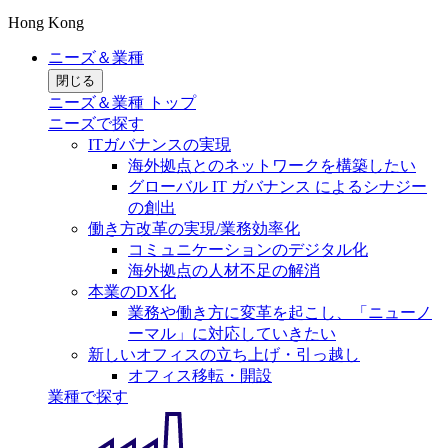
Hong Kong
ニーズ＆業種
閉じる
ニーズ＆業種 トップ
ニーズで探す
ITガバナンスの実現
海外拠点とのネットワークを構築したい
グローバル IT ガバナンス によるシナジー
の創出
働き方改革の実現/業務効率化
コミュニケーションのデジタル化
海外拠点の人材不足の解消
本業のDX化
業務や働き方に変革を起こし、「ニューノ
ーマル」に対応していきたい
新しいオフィスの立ち上げ・引っ越し
オフィス移転・開設
業種で探す