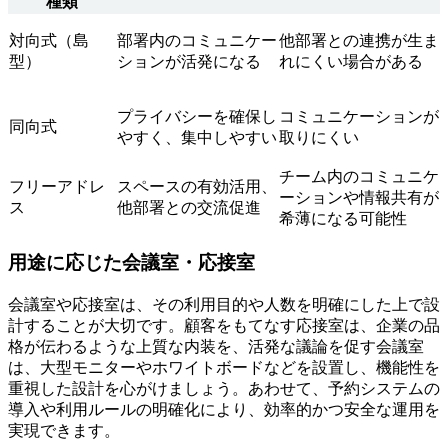
種類
対向式（島
部署内のコミュニケー
他部署との連携が生ま
型）
ションが活発になる
れにくい場合がある
プライバシーを確保し
コミュニケーションが
同向式
やすく、集中しやすい
取りにくい
チーム内のコミュニケ
フリーアドレ
スペースの有効活用、
ーションや情報共有が
ス
他部署との交流促進
希薄になる可能性
用途に応じた会議室・応接室
会議室や応接室は、その利用目的や人数を明確にした上で設
計することが大切です。顧客をもてなす応接室は、企業の品
格が伝わるような上質な内装を、活発な議論を促す会議室
は、大型モニターやホワイトボードなどを設置し、機能性を
重視した設計を心がけましょう。あわせて、予約システムの
導入や利用ルールの明確化により、効率的かつ安全な運用を
実現できます。