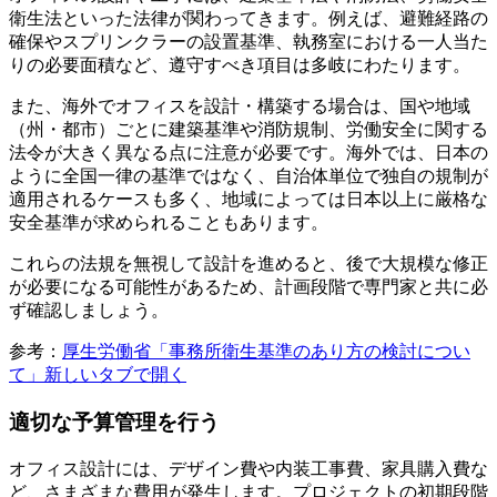
衛生法といった法律が関わってきます。例えば、避難経路の
確保やスプリンクラーの設置基準、執務室における一人当た
りの必要面積など、遵守すべき項目は多岐にわたります。
また、海外でオフィスを設計・構築する場合は、国や地域
（州・都市）ごとに建築基準や消防規制、労働安全に関する
法令が大きく異なる点に注意が必要です。海外では、日本の
ように全国一律の基準ではなく、自治体単位で独自の規制が
適用されるケースも多く、地域によっては日本以上に厳格な
安全基準が求められることもあります。
これらの法規を無視して設計を進めると、後で大規模な修正
が必要になる可能性があるため、計画段階で専門家と共に必
ず確認しましょう。
参考：
厚生労働省「事務所衛生基準のあり方の検討につい
て」
新しいタブで開く
適切な予算管理を行う
オフィス設計には、デザイン費や内装工事費、家具購入費な
ど、さまざまな費用が発生します。プロジェクトの初期段階