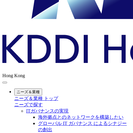
Hong Kong
ニーズ＆業種
ニーズ＆業種 トップ
ニーズで探す
ITガバナンスの実現
海外拠点とのネットワークを構築したい
グローバル IT ガバナンス によるシナジー
の創出