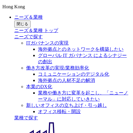
Hong Kong
ニーズ＆業種
閉じる
ニーズ＆業種 トップ
ニーズで探す
ITガバナンスの実現
海外拠点とのネットワークを構築したい
グローバル IT ガバナンス によるシナジー
の創出
働き方改革の実現/業務効率化
コミュニケーションのデジタル化
海外拠点の人材不足の解消
本業のDX化
業務や働き方に変革を起こし、「ニューノ
ーマル」に対応していきたい
新しいオフィスの立ち上げ・引っ越し
オフィス移転・開設
業種で探す